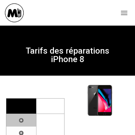
T
O
G
G
L
Tarifs des réparations
E
iPhone 8
N
A
V
I
G
A
T
I
O
N
+
+