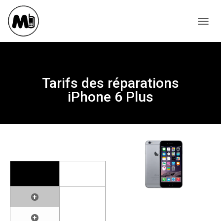
T
O
G
G
L
Tarifs des réparations
E
iPhone 6 Plus
N
A
V
I
G
A
T
I
O
N
+
+