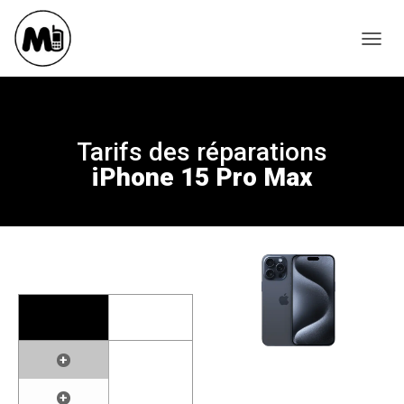
T
O
G
G
L
Tarifs des réparations
E
iPhone 15 Pro Max
N
A
V
I
G
A
T
I
O
N
+
+